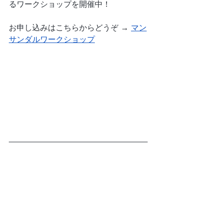
るワークショップを開催中！
お申し込みはこちらからどうぞ → 
マン
サンダルワークショップ
🦶参考文献・出典
Lieberman DE et al. (2010). 
Foot 
strike patterns and collision forces in 
habitually barefoot versus shod 
runners.
 Nature, 463(7280), 531–