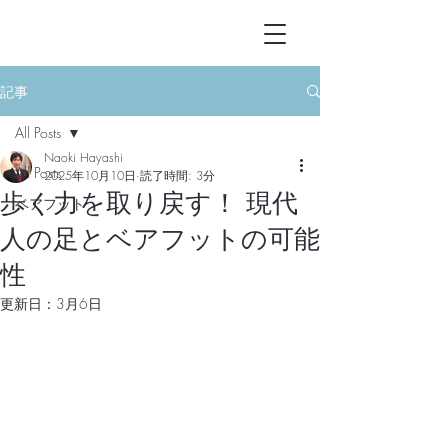
記事
All Posts
Naoki Hayashi
All Posts
2025年10月10日
読了時間: 3分
歩く力を取り戻す！ 現代
ベアフット
人の足とベアフットの可能
性
更新日：
3月6日