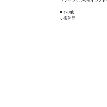
マンサンダル公認インスト
■その他
小雨決行