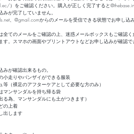
ls.official.ec/）をご確認ください。購入が正しく完了すると@theb
込みが完了していません。
sandals.net、@gmail.comからのメールを受信できる状態でお申し
は全てのメールをご確認の上、迷惑メールボックスもご確認く
ます。スマホの画面やプリントアウトなどお申し込みが確認で
込みが確認出来るもの。
の小走りやバンザイができる服装
ュ等（裸足のアフターケアとして必要な方のみ）
はマンサンダルを持ち帰る袋
出る為、マンサンダルにも土がつきます）
どの上着
し出します